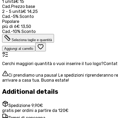
1 unità
€ 15
Cad.
Prezzo base
2 - 5 unità
€ 14,25
Cad.
-
5
%
Sconto
Popolare
più di
6
€ 13,50
Cad.
-
10
%
Sconto
Seleziona taglie e quantità
Aggiungi al carrello
Cerchi maggiori quantità o vuoi inserire il tuo logo?
Contatt
Ci prendiamo una pausa! Le spedizioni riprenderanno reg
arrivare a casa tua. Buona estate!
Additional details
Spedizione 9,90€
gratis per ordini a partire da 120€
Tempi di consegna