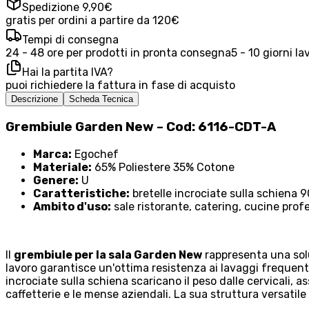
Spedizione 9,90€
gratis per ordini a partire da 120€
Tempi di consegna
24 - 48 ore per prodotti in pronta consegna
5 - 10 giorni la
Hai la partita IVA?
puoi richiedere la fattura in fase di acquisto
Descrizione
Scheda Tecnica
Grembiule Garden New – Cod: 6116-CDT-A
Marca:
Egochef
Materiale:
65% Poliestere 35% Cotone
Genere:
U
Caratteristiche:
bretelle incrociate sulla schiena
Ambito d'uso:
sale ristorante, catering, cucine profe
Il
grembiule per la sala Garden New
rappresenta una solu
lavoro garantisce un'ottima resistenza ai lavaggi frequenti
incrociate sulla schiena scaricano il peso dalle cervicali,
caffetterie e le mense aziendali. La sua struttura versatile