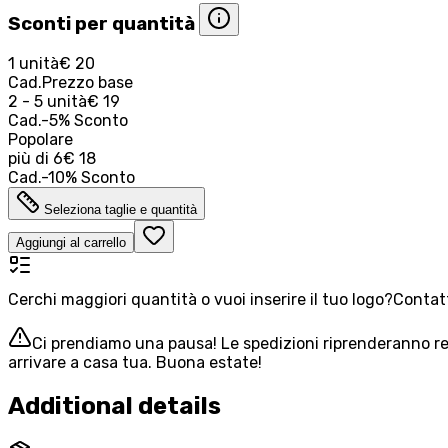
Sconti per quantità
1 unità
€ 20
Cad.
Prezzo base
2 - 5 unità
€ 19
Cad.
-
5
%
Sconto
Popolare
più di
6
€ 18
Cad.
-
10
%
Sconto
Seleziona taglie e quantità
Aggiungi al carrello
Cerchi maggiori quantità o vuoi inserire il tuo logo?
Contatt
Ci prendiamo una pausa! Le spedizioni riprenderanno reg
arrivare a casa tua. Buona estate!
Additional details