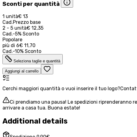
Sconti per quantità
1 unità
€ 13
Cad.
Prezzo base
2 - 5 unità
€ 12,35
Cad.
-
5
%
Sconto
Popolare
più di
6
€ 11,70
Cad.
-
10
%
Sconto
Seleziona taglie e quantità
Aggiungi al carrello
Cerchi maggiori quantità o vuoi inserire il tuo logo?
Contatt
Ci prendiamo una pausa! Le spedizioni riprenderanno reg
arrivare a casa tua. Buona estate!
Additional details
Spedizione 9,90€