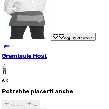
Aggiungi alla wishlist
Egochef
Grembiule Host
€ 9
Potrebbe piacerti anche
Previous
Next