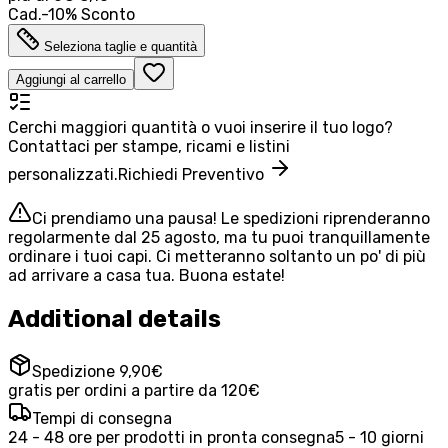
Cad.
-
10
%
Sconto
Seleziona taglie e quantità
Aggiungi al carrello
Cerchi maggiori quantità o vuoi inserire il tuo logo?
Contattaci per stampe, ricami e listini
personalizzati.
Richiedi Preventivo
Ci prendiamo una pausa! Le spedizioni riprenderanno
regolarmente dal 25 agosto, ma tu puoi tranquillamente
ordinare i tuoi capi. Ci metteranno soltanto un po' di più
ad arrivare a casa tua. Buona estate!
Additional details
Spedizione 9,90€
gratis per ordini a partire da 120€
Tempi di consegna
24 - 48 ore per prodotti in pronta consegna
5 - 10 giorni