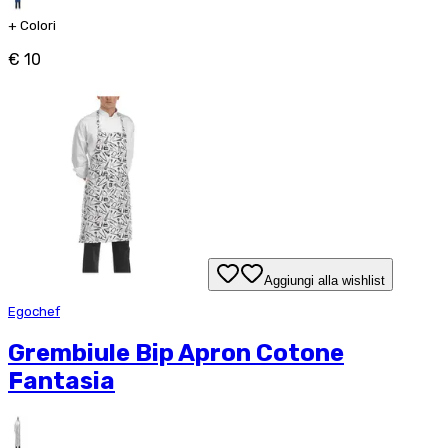
+
Colori
€ 10
Aggiungi alla wishlist
Egochef
Grembiule Bip Apron Cotone
Fantasia