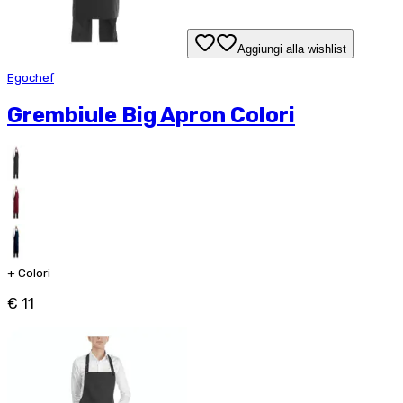
Aggiungi alla wishlist
Egochef
Grembiule Big Apron Colori
+
Colori
€ 11