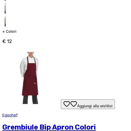
+
Colori
€ 12
Aggiungi alla wishlist
Egochef
Grembiule Bip Apron Colori