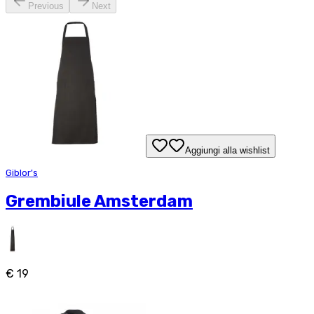
Previous
Next
Aggiungi alla wishlist
Giblor's
Grembiule Amsterdam
€ 19