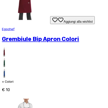
Aggiungi alla wishlist
Egochef
Grembiule Bip Apron Colori
+
Colori
€ 10