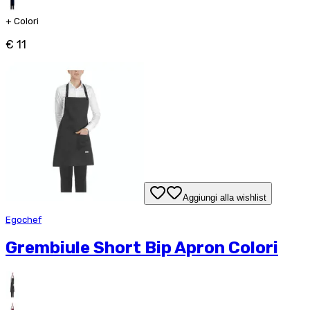
+
Colori
€ 11
Aggiungi alla wishlist
Egochef
Grembiule Short Bip Apron Colori