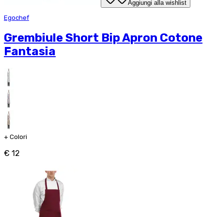
Aggiungi alla wishlist
Egochef
Grembiule Short Bip Apron Cotone
Fantasia
+
Colori
€ 12