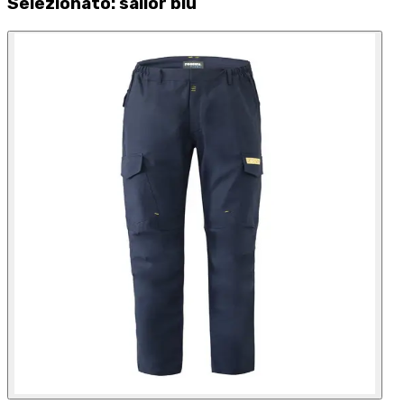
Selezionato
:
sailor blu