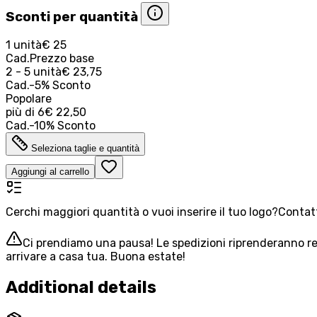
Sconti per quantità
1 unità
€ 25
Cad.
Prezzo base
2 - 5 unità
€ 23,75
Cad.
-
5
%
Sconto
Popolare
più di
6
€ 22,50
Cad.
-
10
%
Sconto
Seleziona taglie e quantità
Aggiungi al carrello
Cerchi maggiori quantità o vuoi inserire il tuo logo?
Contatt
Ci prendiamo una pausa! Le spedizioni riprenderanno reg
arrivare a casa tua. Buona estate!
Additional details