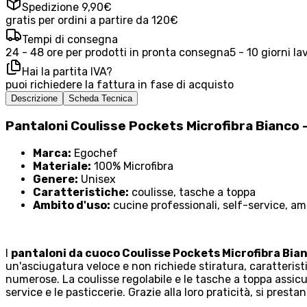
Spedizione 9,90€
gratis per ordini a partire da 120€
Tempi di consegna
24 - 48 ore per prodotti in pronta consegna
5 - 10 giorni la
Hai la partita IVA?
puoi richiedere la fattura in fase di acquisto
Descrizione
Scheda Tecnica
Pantaloni Coulisse Pockets Microfibra Bianco
Marca:
Egochef
Materiale:
100% Microfibra
Genere:
Unisex
Caratteristiche:
coulisse, tasche a toppa
Ambito d'uso:
cucine professionali, self-service, am
I
pantaloni da cuoco Coulisse Pockets Microfibra Bia
un'asciugatura veloce e non richiede stiratura, caratteri
numerose. La coulisse regolabile e le tasche a toppa assicu
service e le pasticcerie. Grazie alla loro praticità, si pres