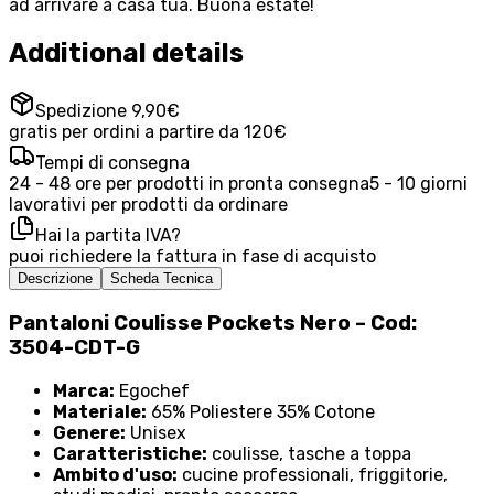
ad arrivare a casa tua. Buona estate!
Additional details
Spedizione 9,90€
gratis per ordini a partire da 120€
Tempi di consegna
24 - 48 ore per prodotti in pronta consegna
5 - 10 giorni
lavorativi per prodotti da ordinare
Hai la partita IVA?
puoi richiedere la fattura in fase di acquisto
Descrizione
Scheda Tecnica
Pantaloni Coulisse Pockets Nero – Cod:
3504-CDT-G
Marca:
Egochef
Materiale:
65% Poliestere 35% Cotone
Genere:
Unisex
Caratteristiche:
coulisse, tasche a toppa
Ambito d'uso:
cucine professionali, friggitorie,