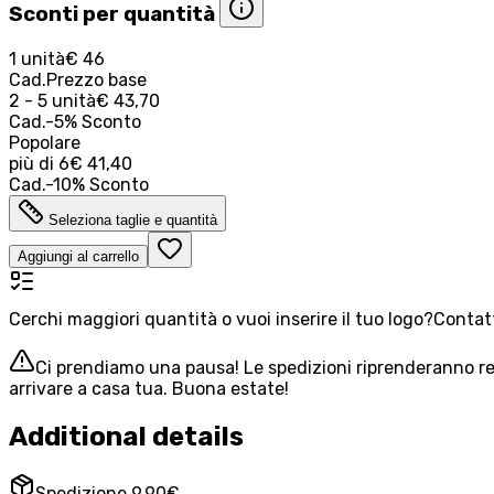
Sconti per quantità
1 unità
€ 46
Cad.
Prezzo base
2 - 5 unità
€ 43,70
Cad.
-
5
%
Sconto
Popolare
più di
6
€ 41,40
Cad.
-
10
%
Sconto
Seleziona taglie e quantità
Aggiungi al carrello
Cerchi maggiori quantità o vuoi inserire il tuo logo?
Contatt
Ci prendiamo una pausa! Le spedizioni riprenderanno reg
arrivare a casa tua. Buona estate!
Additional details
Spedizione 9,90€