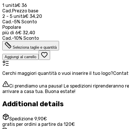
1 unità
€ 36
Cad.
Prezzo base
2 - 5 unità
€ 34,20
Cad.
-
5
%
Sconto
Popolare
più di
6
€ 32,40
Cad.
-
10
%
Sconto
Seleziona taglie e quantità
Aggiungi al carrello
Cerchi maggiori quantità o vuoi inserire il tuo logo?
Contatt
Ci prendiamo una pausa! Le spedizioni riprenderanno reg
arrivare a casa tua. Buona estate!
Additional details
Spedizione 9,90€
gratis per ordini a partire da 120€