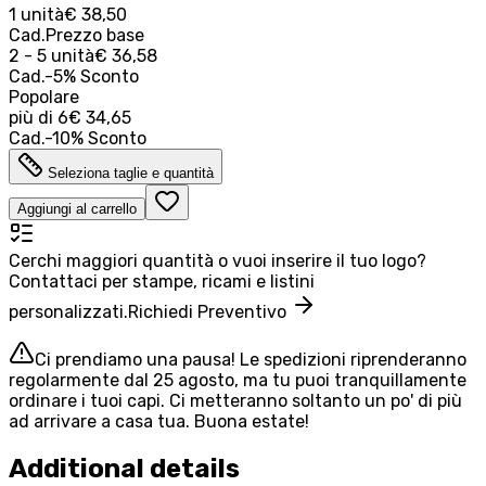
1 unità
€ 38,50
Cad.
Prezzo base
2 - 5 unità
€ 36,58
Cad.
-
5
%
Sconto
Popolare
più di
6
€ 34,65
Cad.
-
10
%
Sconto
Seleziona taglie e quantità
Aggiungi al carrello
Cerchi maggiori quantità o vuoi inserire il tuo logo?
Contattaci per stampe, ricami e listini
personalizzati.
Richiedi Preventivo
Ci prendiamo una pausa! Le spedizioni riprenderanno
regolarmente dal 25 agosto, ma tu puoi tranquillamente
ordinare i tuoi capi. Ci metteranno soltanto un po' di più
ad arrivare a casa tua. Buona estate!
Additional details