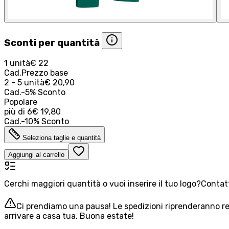
Sconti per quantità
1 unità
€ 22
Cad.
Prezzo base
2 - 5 unità
€ 20,90
Cad.
-
5
%
Sconto
Popolare
più di
6
€ 19,80
Cad.
-
10
%
Sconto
Seleziona taglie e quantità
Aggiungi al carrello
Cerchi maggiori quantità o vuoi inserire il tuo logo?
Contatt
Ci prendiamo una pausa! Le spedizioni riprenderanno reg
arrivare a casa tua. Buona estate!