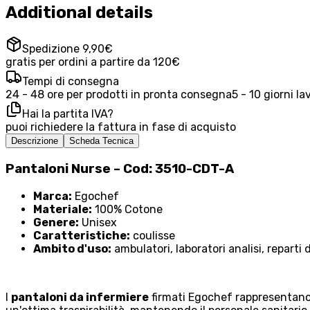
Additional details
Spedizione 9,90€
gratis per ordini a partire da 120€
Tempi di consegna
24 - 48 ore per prodotti in pronta consegna
5 - 10 giorni la
Hai la partita IVA?
puoi richiedere la fattura in fase di acquisto
Descrizione
Scheda Tecnica
Pantaloni Nurse – Cod: 3510-CDT-A
Marca:
Egochef
Materiale:
100% Cotone
Genere:
Unisex
Caratteristiche:
coulisse
Ambito d'uso:
ambulatori, laboratori analisi, reparti
I
pantaloni da infermiere
firmati Egochef rappresentano u