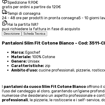
Spedizione 9,90€
gratis per ordini a partire da 120€
Tempi di consegna
24 - 48 ore per prodotti in pronta consegna
5 - 10 giorni la
Hai la partita IVA?
puoi richiedere la fattura in fase di acquisto
Descrizione
Scheda Tecnica
Pantaloni Slim Fit Cotone Bianco – Cod: 3511-
Marca:
Egochef
Materiale:
100% Cotone
Genere:
Unisex
Caratteristiche:
zip
Ambito d'uso:
cucine professionali, pizzerie, rosticc
I
pantaloni da cuoco Slim Fit Cotone Bianco
offrono il
l'uso del candeggio al cloro, garantendo un'igiene profon
numerose che desiderano un aspetto professionale e contem
professionali
, le pizzerie, le rosticcerie e i self-service,