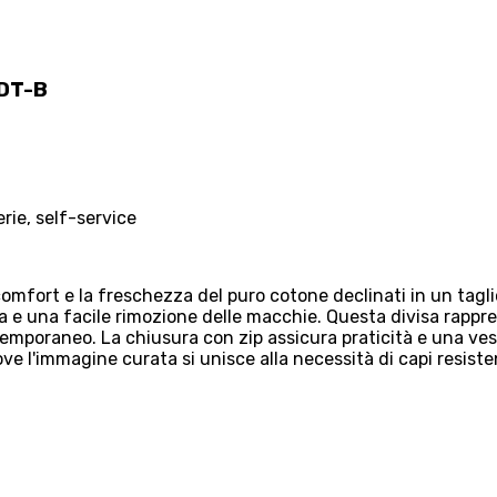
CDT-B
erie, self-service
 comfort e la freschezza del puro cotone declinati in un tag
da e una facile rimozione delle macchie. Questa divisa rapp
poraneo. La chiusura con zip assicura praticità e una vesti
 dove l'immagine curata si unisce alla necessità di capi resiste