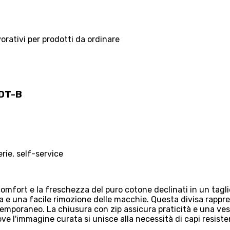
vorativi per prodotti da ordinare
CDT-B
erie, self-service
 comfort e la freschezza del puro cotone declinati in un tag
da e una facile rimozione delle macchie. Questa divisa rapp
poraneo. La chiusura con zip assicura praticità e una vesti
 dove l'immagine curata si unisce alla necessità di capi resiste