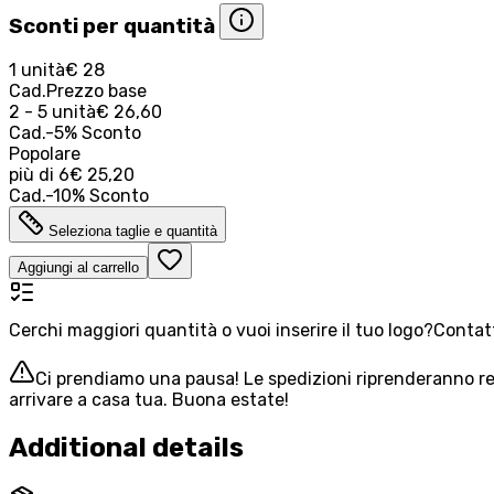
Sconti per quantità
1 unità
€ 28
Cad.
Prezzo base
2 - 5 unità
€ 26,60
Cad.
-
5
%
Sconto
Popolare
più di
6
€ 25,20
Cad.
-
10
%
Sconto
Seleziona taglie e quantità
Aggiungi al carrello
Cerchi maggiori quantità o vuoi inserire il tuo logo?
Contatt
Ci prendiamo una pausa! Le spedizioni riprenderanno reg
arrivare a casa tua. Buona estate!
Additional details