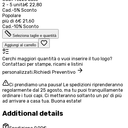
2 - 5 unità
€ 22,80
Cad.
-
5
%
Sconto
Popolare
più di
6
€ 21,60
Cad.
-
10
%
Sconto
Seleziona taglie e quantità
Aggiungi al carrello
Cerchi maggiori quantità o vuoi inserire il tuo logo?
Contattaci per stampe, ricami e listini
personalizzati.
Richiedi Preventivo
Ci prendiamo una pausa! Le spedizioni riprenderanno
regolarmente dal 25 agosto, ma tu puoi tranquillamente
ordinare i tuoi capi. Ci metteranno soltanto un po' di più
ad arrivare a casa tua. Buona estate!
Additional details