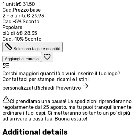
1 unità
€ 31,50
Cad.
Prezzo base
2 - 5 unità
€ 29,93
Cad.
-
5
%
Sconto
Popolare
più di
6
€ 28,35
Cad.
-
10
%
Sconto
Seleziona taglie e quantità
Aggiungi al carrello
Cerchi maggiori quantità o vuoi inserire il tuo logo?
Contattaci per stampe, ricami e listini
personalizzati.
Richiedi Preventivo
Ci prendiamo una pausa! Le spedizioni riprenderanno
regolarmente dal 25 agosto, ma tu puoi tranquillamente
ordinare i tuoi capi. Ci metteranno soltanto un po' di più
ad arrivare a casa tua. Buona estate!
Additional details