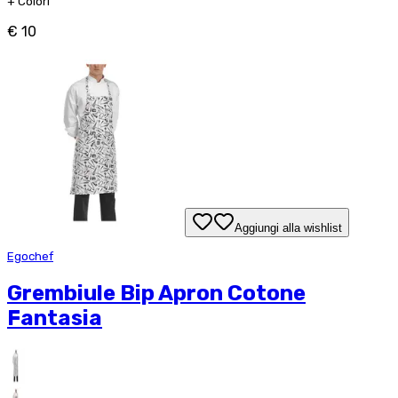
+
Colori
€ 10
Aggiungi alla wishlist
Egochef
Grembiule Bip Apron Cotone
Fantasia