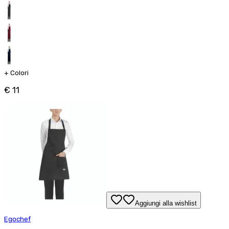
+
Colori
€ 11
Aggiungi alla wishlist
Egochef