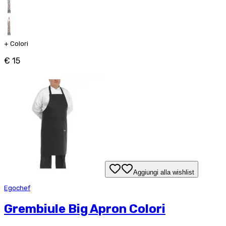
+
Colori
€ 15
Aggiungi alla wishlist
Egochef
Grembiule Big Apron Colori