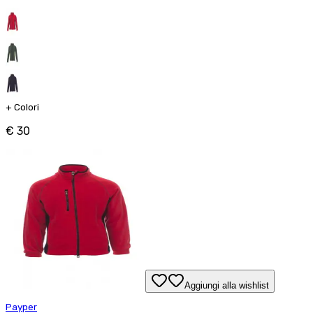
+
Colori
€ 30
Aggiungi alla wishlist
Payper