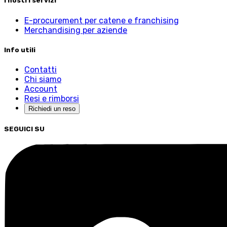
I nostri servizi
E-procurement per catene e franchising
Merchandising per aziende
Info utili
Contatti
Chi siamo
Account
Resi e rimborsi
Richiedi un reso
SEGUICI SU