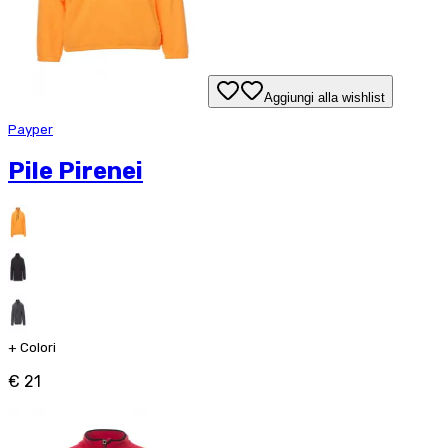
Aggiungi alla wishlist
Payper
Pile Pirenei
+
Colori
€ 21