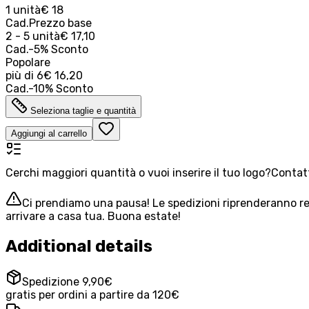
1 unità
€ 18
Cad.
Prezzo base
2 - 5 unità
€ 17,10
Cad.
-
5
%
Sconto
Popolare
più di
6
€ 16,20
Cad.
-
10
%
Sconto
Seleziona taglie e quantità
Aggiungi al carrello
Cerchi maggiori quantità o vuoi inserire il tuo logo?
Contatt
Ci prendiamo una pausa! Le spedizioni riprenderanno reg
arrivare a casa tua. Buona estate!
Additional details
Spedizione 9,90€
gratis per ordini a partire da 120€