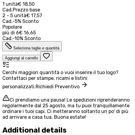
1 unità
€ 18,50
Cad.
Prezzo base
2 - 5 unità
€ 17,57
Cad.
-
5
%
Sconto
Popolare
più di
6
€ 16,65
Cad.
-
10
%
Sconto
Seleziona taglie e quantità
Aggiungi al carrello
Cerchi maggiori quantità o vuoi inserire il tuo logo?
Contattaci per stampe, ricami e listini
personalizzati.
Richiedi Preventivo
Ci prendiamo una pausa! Le spedizioni riprenderanno
regolarmente dal 25 agosto, ma tu puoi tranquillamente
ordinare i tuoi capi. Ci metteranno soltanto un po' di più
ad arrivare a casa tua. Buona estate!
Additional details