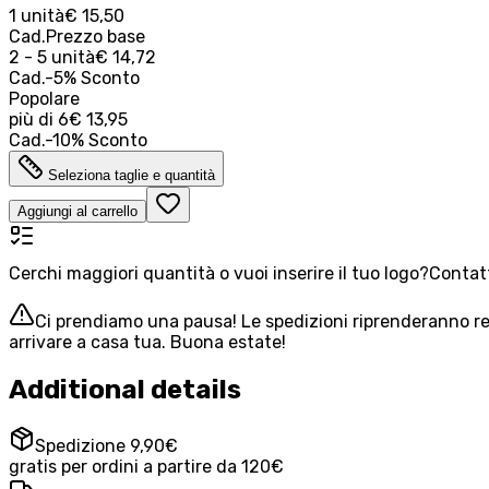
1 unità
€ 15,50
Cad.
Prezzo base
2 - 5 unità
€ 14,72
Cad.
-
5
%
Sconto
Popolare
più di
6
€ 13,95
Cad.
-
10
%
Sconto
Seleziona taglie e quantità
Aggiungi al carrello
Cerchi maggiori quantità o vuoi inserire il tuo logo?
Contatt
Ci prendiamo una pausa! Le spedizioni riprenderanno reg
arrivare a casa tua. Buona estate!
Additional details
Spedizione 9,90€
gratis per ordini a partire da 120€