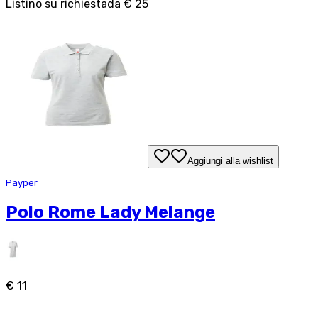
Listino su richiesta
da
€ 25
Aggiungi alla wishlist
Payper
Polo Rome Lady Melange
€ 11