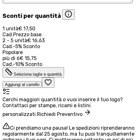
Sconti per quantità
1 unità
€ 17,50
Cad.
Prezzo base
2 - 5 unità
€ 16,63
Cad.
-
5
%
Sconto
Popolare
più di
6
€ 15,75
Cad.
-
10
%
Sconto
Seleziona taglie e quantità
Aggiungi al carrello
Cerchi maggiori quantità o vuoi inserire il tuo logo?
Contattaci per stampe, ricami e listini
personalizzati.
Richiedi Preventivo
Ci prendiamo una pausa! Le spedizioni riprenderanno
regolarmente dal 25 agosto, ma tu puoi tranquillamente
ordinare i tuoi capi. Ci metteranno soltanto un po' di più