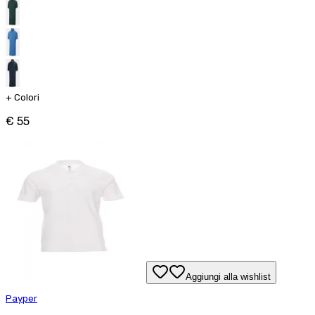
+
Colori
€ 55
Aggiungi alla wishlist
Payper