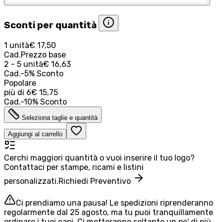
Sconti per quantità
1 unità
€ 17,50
Cad.
Prezzo base
2 - 5 unità
€ 16,63
Cad.
-
5
%
Sconto
Popolare
più di
6
€ 15,75
Cad.
-
10
%
Sconto
Seleziona taglie e quantità
Aggiungi al carrello
Cerchi maggiori quantità o vuoi inserire il tuo logo?
Contattaci per stampe, ricami e listini
personalizzati.
Richiedi Preventivo
Ci prendiamo una pausa! Le spedizioni riprenderanno
regolarmente dal 25 agosto, ma tu puoi tranquillamente
ordinare i tuoi capi. Ci metteranno soltanto un po' di più