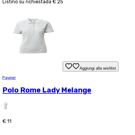
Listino su richiesta
da
€ 25
Aggiungi alla wishlist
Payper
Polo Rome Lady Melange
€ 11