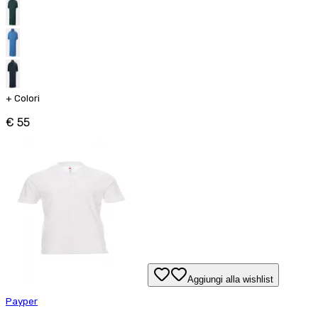
+
Colori
€ 55
Aggiungi alla wishlist
Payper