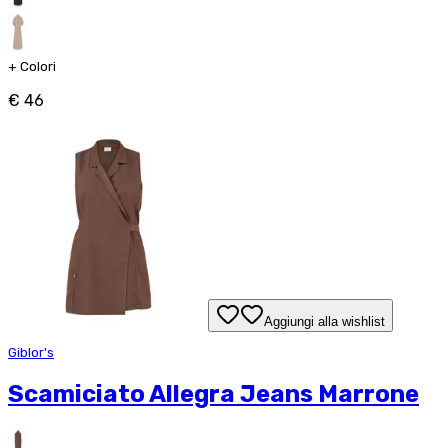
+
Colori
€ 46
Aggiungi alla wishlist
Giblor's
Scamiciato Allegra Jeans Marrone