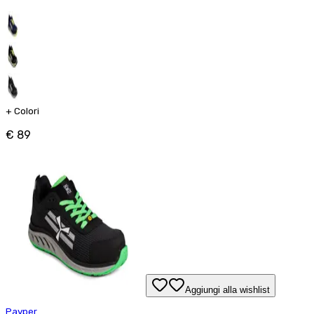
+
Colori
€ 89
Aggiungi alla wishlist
Payper