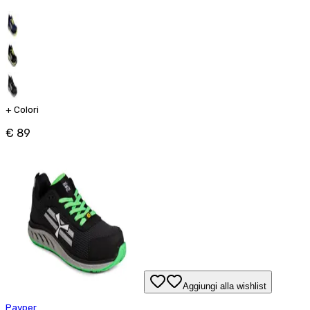
+
Colori
€ 89
Aggiungi alla wishlist
Payper