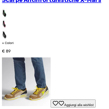
Scarpe Antinfortunistiche X-Mars
+
Colori
€ 89
Aggiungi alla wishlist