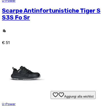
U-Power
Scarpe Antinfortunistiche Tiger S
S3S Fo Sr
€ 51
Aggiungi alla wishlist
U-Power