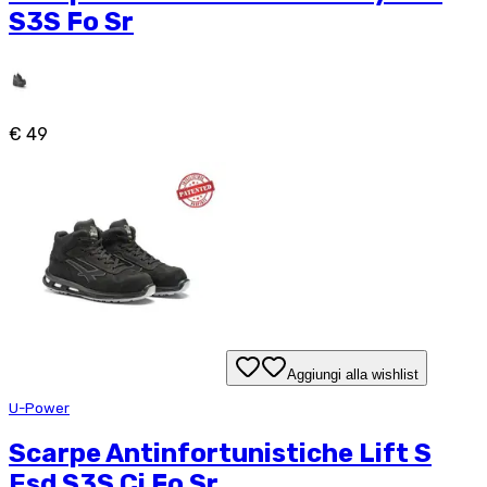
S3S Fo Sr
€ 49
Aggiungi alla wishlist
U-Power
Scarpe Antinfortunistiche Lift S
Esd S3S Ci Fo Sr