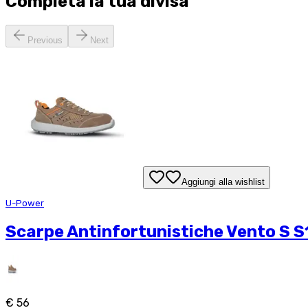
Completa la tua
divisa
Previous
Next
Aggiungi alla wishlist
U-Power
Scarpe Antinfortunistiche Vento S S
€ 56