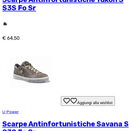
S3S Fo Sr
€ 64,50
Aggiungi alla wishlist
U-Power
Scarpe Antinfortunistiche Savana S