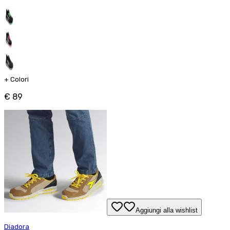
+
Colori
€ 89
Aggiungi alla wishlist
Diadora