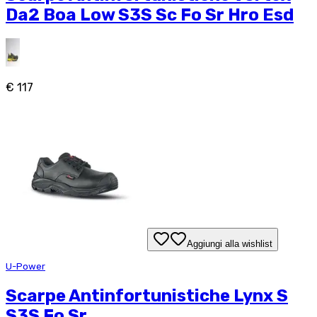
Da2 Boa Low S3S Sc Fo Sr Hro Esd
€ 117
Aggiungi alla wishlist
U-Power
Scarpe Antinfortunistiche Lynx S
S3S Fo Sr