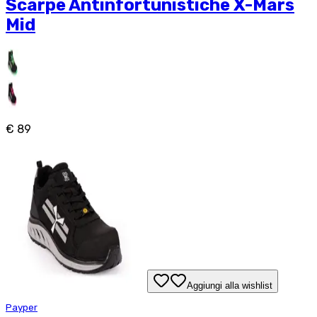
Scarpe Antinfortunistiche X-Mars
Mid
€ 89
Aggiungi alla wishlist
Payper