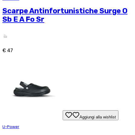
Scarpe Antinfortunistiche Surge O
Sb E A Fo Sr
€ 47
Aggiungi alla wishlist
U-Power