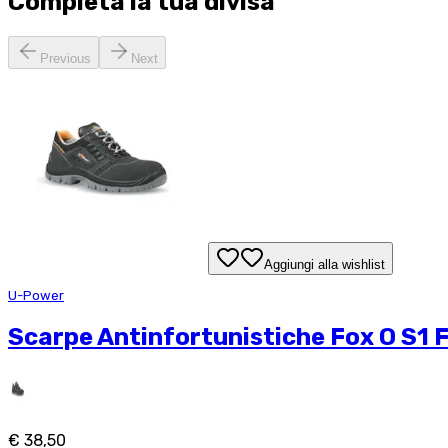
Completa la tua
divisa
Previous
Next
Aggiungi alla wishlist
U-Power
Scarpe Antinfortunistiche Fox O S1 F
€ 38,50