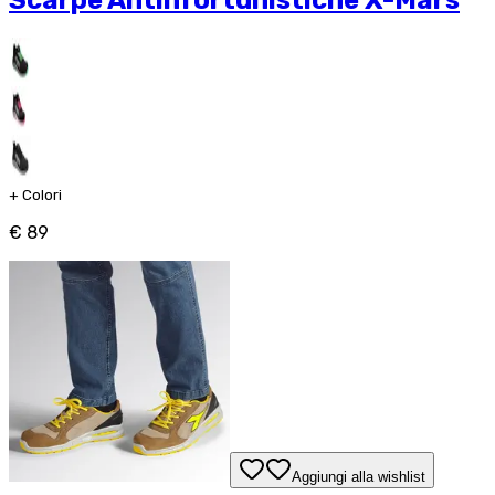
Scarpe Antinfortunistiche X-Mars
+
Colori
€ 89
Aggiungi alla wishlist