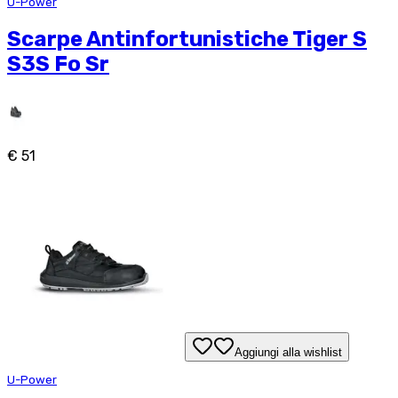
U-Power
Scarpe Antinfortunistiche Tiger S
S3S Fo Sr
€ 51
Aggiungi alla wishlist
U-Power