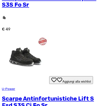
S3S Fo Sr
€ 49
Aggiungi alla wishlist
U-Power
Scarpe Antinfortunistiche Lift S
Esd S3S Ci Fo Sr