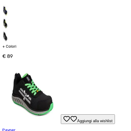
+
Colori
€ 89
Aggiungi alla wishlist
Payper