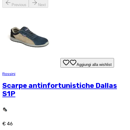
Previous
Next
Aggiungi alla wishlist
Rossini
Scarpe antinfortunistiche Dallas
S1P
€ 46