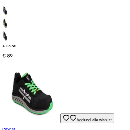
+
Colori
€ 89
Aggiungi alla wishlist
Payper