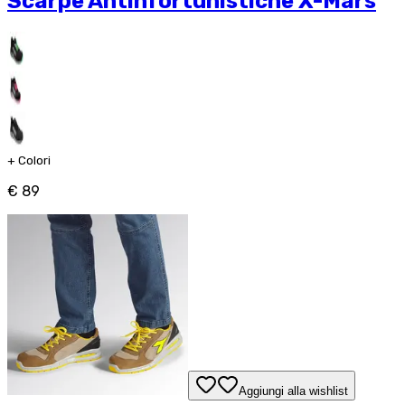
Scarpe Antinfortunistiche X-Mars
+
Colori
€ 89
Aggiungi alla wishlist