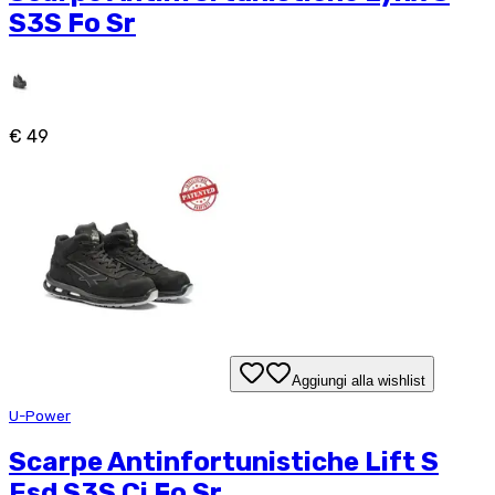
S3S Fo Sr
€ 49
Aggiungi alla wishlist
U-Power
Scarpe Antinfortunistiche Lift S
Esd S3S Ci Fo Sr