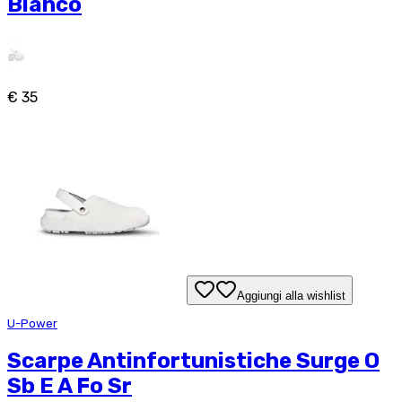
Bianco
€ 35
Aggiungi alla wishlist
U-Power
Scarpe Antinfortunistiche Surge O
Sb E A Fo Sr