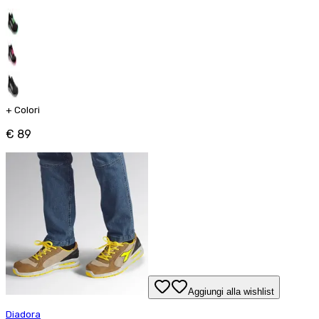
+
Colori
€ 89
Aggiungi alla wishlist
Diadora