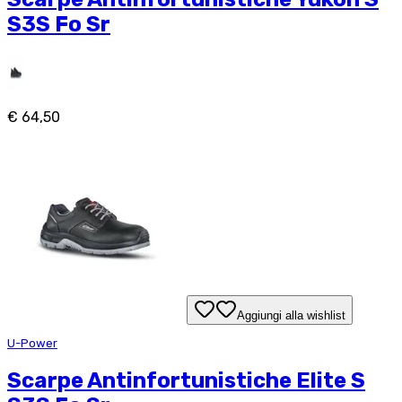
S3S Fo Sr
€ 64,50
Aggiungi alla wishlist
U-Power
Scarpe Antinfortunistiche Elite S