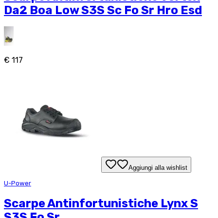
Da2 Boa Low S3S Sc Fo Sr Hro Esd
€ 117
Aggiungi alla wishlist
U-Power
Scarpe Antinfortunistiche Lynx S
S3S Fo Sr