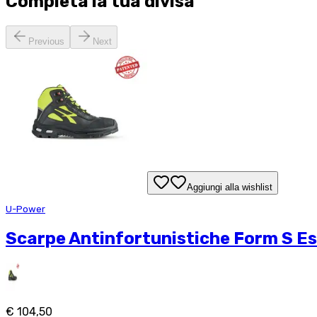
Completa la tua
divisa
Previous
Next
Aggiungi alla wishlist
U-Power
Scarpe Antinfortunistiche Form S Es
€ 104,50