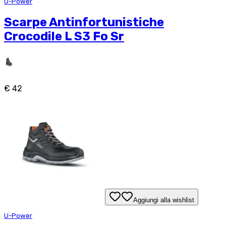
U-Power
Scarpe Antinfortunistiche
Crocodile L S3 Fo Sr
€ 42
Aggiungi alla wishlist
U-Power