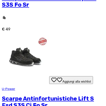
S3S Fo Sr
€ 49
Aggiungi alla wishlist
U-Power
Scarpe Antinfortunistiche Lift S
Esd S3S Ci Fo Sr