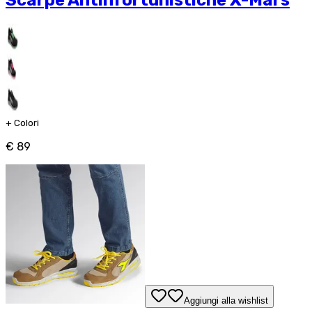
Scarpe Antinfortunistiche X-Mars
+
Colori
€ 89
Aggiungi alla wishlist