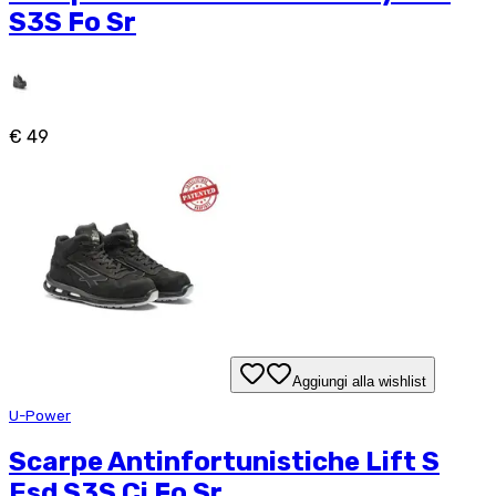
S3S Fo Sr
€ 49
Aggiungi alla wishlist
U-Power
Scarpe Antinfortunistiche Lift S
Esd S3S Ci Fo Sr