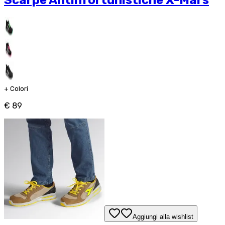
Scarpe Antinfortunistiche X-Mars
+
Colori
€ 89
Aggiungi alla wishlist