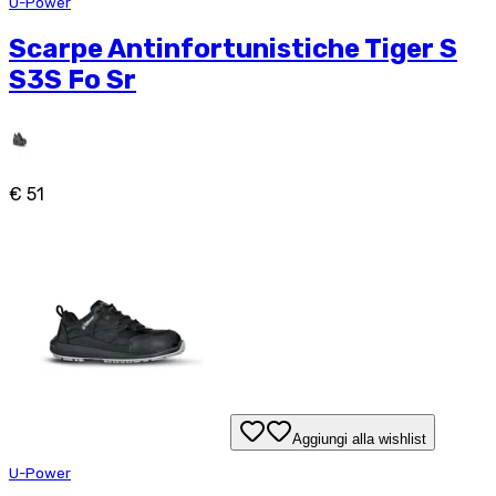
U-Power
Scarpe Antinfortunistiche Tiger S
S3S Fo Sr
€ 51
Aggiungi alla wishlist
U-Power