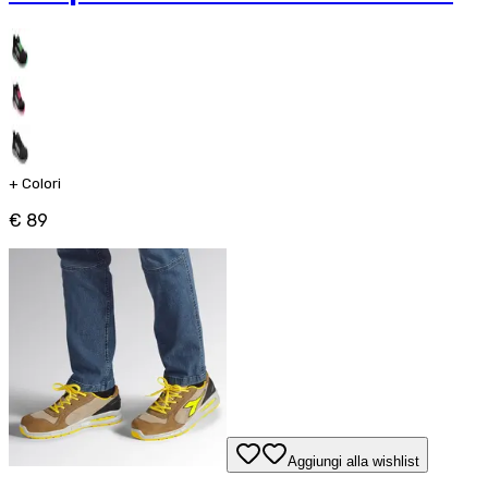
+
Colori
€ 89
Aggiungi alla wishlist