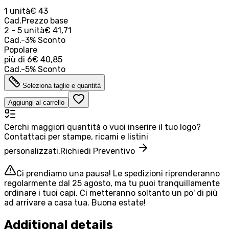
1 unità
€ 43
Cad.
Prezzo base
2 - 5 unità
€ 41,71
Cad.
-
3
%
Sconto
Popolare
più di
6
€ 40,85
Cad.
-
5
%
Sconto
Seleziona taglie e quantità
Aggiungi al carrello
Cerchi maggiori quantità o vuoi inserire il tuo logo?
Contattaci per stampe, ricami e listini
personalizzati.
Richiedi Preventivo
Ci prendiamo una pausa! Le spedizioni riprenderanno
regolarmente dal 25 agosto, ma tu puoi tranquillamente
ordinare i tuoi capi. Ci metteranno soltanto un po' di più
ad arrivare a casa tua. Buona estate!
Additional details