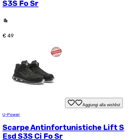
S3S Fo Sr
€ 49
Aggiungi alla wishlist
U-Power
Scarpe Antinfortunistiche Lift S
Esd S3S Ci Fo Sr