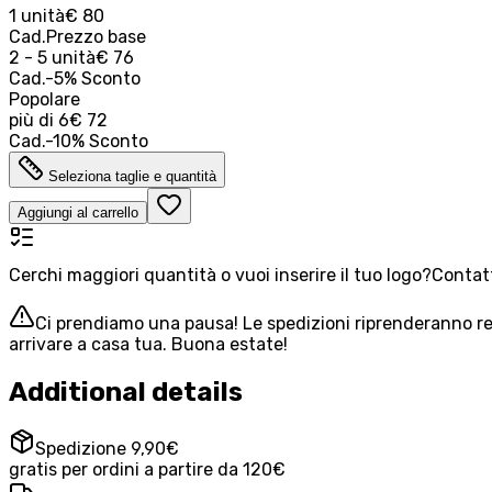
1 unità
€ 80
Cad.
Prezzo base
2 - 5 unità
€ 76
Cad.
-
5
%
Sconto
Popolare
più di
6
€ 72
Cad.
-
10
%
Sconto
Seleziona taglie e quantità
Aggiungi al carrello
Cerchi maggiori quantità o vuoi inserire il tuo logo?
Contatt
Ci prendiamo una pausa! Le spedizioni riprenderanno reg
arrivare a casa tua. Buona estate!
Additional details
Spedizione 9,90€
gratis per ordini a partire da 120€