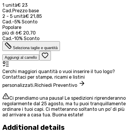
1 unità
€ 23
Cad.
Prezzo base
2 - 5 unità
€ 21,85
Cad.
-
5
%
Sconto
Popolare
più di
6
€ 20,70
Cad.
-
10
%
Sconto
Seleziona taglie e quantità
Aggiungi al carrello
Cerchi maggiori quantità o vuoi inserire il tuo logo?
Contattaci per stampe, ricami e listini
personalizzati.
Richiedi Preventivo
Ci prendiamo una pausa! Le spedizioni riprenderanno
regolarmente dal 25 agosto, ma tu puoi tranquillamente
ordinare i tuoi capi. Ci metteranno soltanto un po' di più
ad arrivare a casa tua. Buona estate!
Additional details