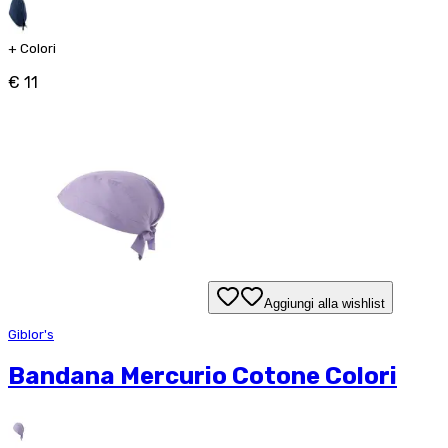
+
Colori
€ 11
Aggiungi alla wishlist
Giblor's
Bandana Mercurio Cotone Colori