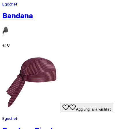
Egochef
Bandana
€ 9
Aggiungi alla wishlist
Egochef