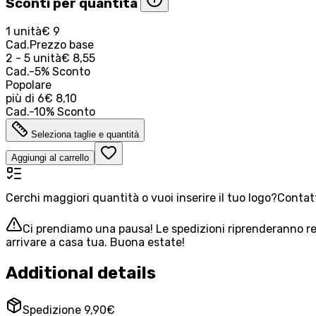
Sconti per quantità
1 unità
€ 9
Cad.
Prezzo base
2 - 5 unità
€ 8,55
Cad.
-
5
%
Sconto
Popolare
più di
6
€ 8,10
Cad.
-
10
%
Sconto
Seleziona taglie e quantità
Aggiungi al carrello
Cerchi maggiori quantità o vuoi inserire il tuo logo?
Contatt
Ci prendiamo una pausa! Le spedizioni riprenderanno reg
arrivare a casa tua. Buona estate!
Additional details
Spedizione 9,90€