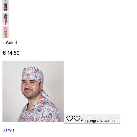
+
Colori
€ 14,50
Aggiungi alla wishlist
Gary's