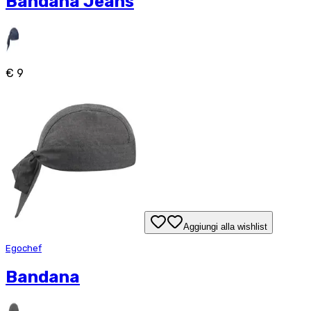
Bandana Jeans
€ 9
Aggiungi alla wishlist
Egochef
Bandana