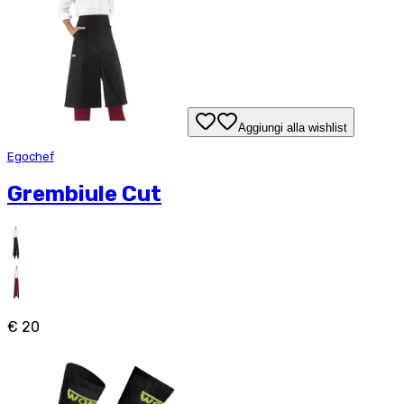
Aggiungi alla wishlist
Egochef
Grembiule Cut
€ 20