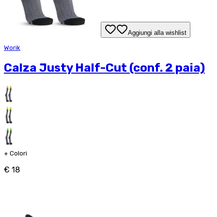
Aggiungi alla wishlist
Worik
Calza Justy Half-Cut (conf. 2 paia)
+
Colori
€ 18