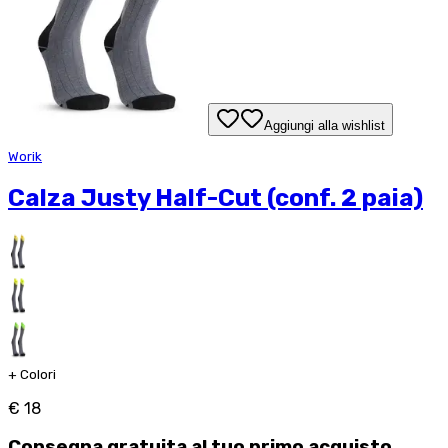
Aggiungi alla wishlist
Worik
Calza Justy Half-Cut (conf. 2 paia)
+
Colori
€ 18
Consegna
gratuita
al tuo primo acquisto