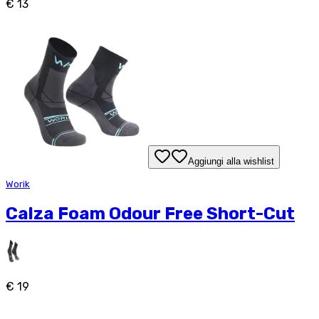
€ 13
Aggiungi alla wishlist
Worik
Calza Foam Odour Free Short-Cut
€ 19