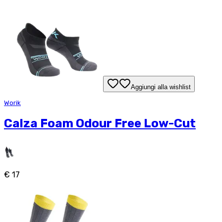
Aggiungi alla wishlist
Worik
Calza Foam Odour Free Low-Cut
€ 17