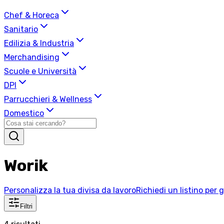
Chef & Horeca
Sanitario
Edilizia & Industria
Merchandising
Scuole e Università
DPI
Parrucchieri & Wellness
Domestico
Worik
Personalizza la tua divisa da lavoro
Richiedi un listino per 
Filtri