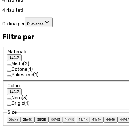
4
risultati
4
risultati
Ordina per
Rilevanza
Filtra per
Materiali
A-Z
Misto
(
2
)
Cotone
(
1
)
Poliestere
(
1
)
Colori
A-Z
Nero
(
3
)
Grigio
(
1
)
Size
35/37
35/40
36/39
38/40
40/43
41/43
41/46
44/46
44/47