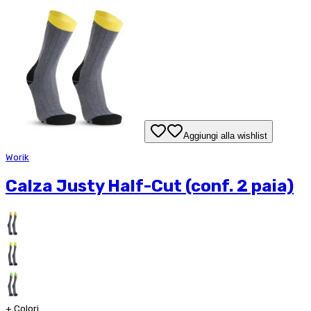
Aggiungi alla wishlist
Worik
Calza Justy Half-Cut (conf. 2 paia)
+
Colori