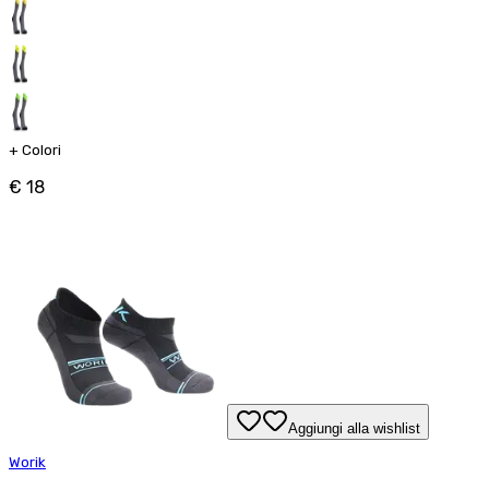
+
Colori
€ 18
Aggiungi alla wishlist
Worik